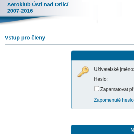
Aeroklub Ústí nad Orlicí
2007-2016
Menu
Vstup pro členy
Přihlášení
Uživatelské jméno:
Heslo:
Zapamatovat přihlášení
Zapomenuté heslo
Nový uživatel
Přístup do aplikace iFlightOff
členům, kteří mají zřízeno osobní k
své domovské organizaci. Před 
WEB aplikace iFlightOffice vá